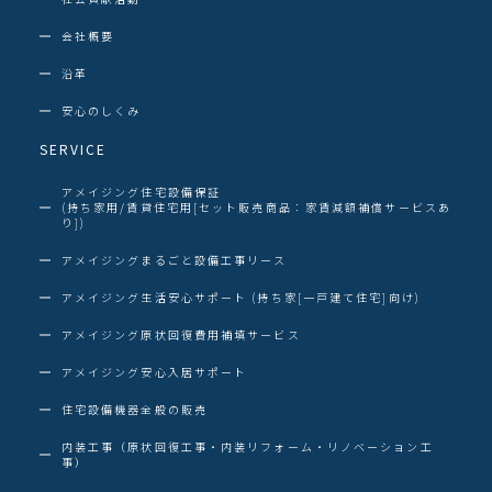
会社概要
沿革
安心のしくみ
SERVICE
アメイジング住宅設備保証
(持ち家用/賃貸住宅用[セット販売商品：家賃減額補償サービスあ
り])
アメイジングまるごと設備工事リース
アメイジング生活安心サポート (持ち家[一戸建て住宅]向け)
アメイジング原状回復費用補填サービス
アメイジング安心入居サポート
住宅設備機器全般の販売
内装工事（原状回復工事・内装リフォーム・リノベーション工
事）