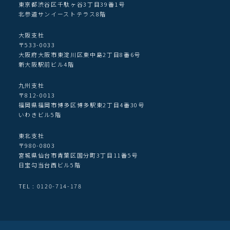
東京都渋谷区千駄ヶ谷3丁目39番1号
北参道サンイーストテラス8階
大阪支社
〒533-0033
大阪府大阪市東淀川区東中島2丁目8番6号
新大阪駅前ビル4階
九州支社
〒812-0013
福岡県福岡市博多区博多駅東2丁目4番30号
いわきビル5階
東北支社
〒980-0803
宮城県仙台市青葉区国分町3丁目11番5号
日宝勾当台西ビル5階
TEL : 0120-714-178