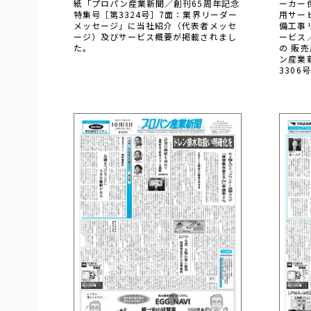
紙「プロパン産業新聞／創刊65周年記念
ーカー
特集号［第3324号］7面：業界リーダー
用サー
メッセージ」に当社紹介（代表者メッセ
備工事
ージ）及びサービス概要が掲載されまし
ービス
た。
の 販
ン産業
330