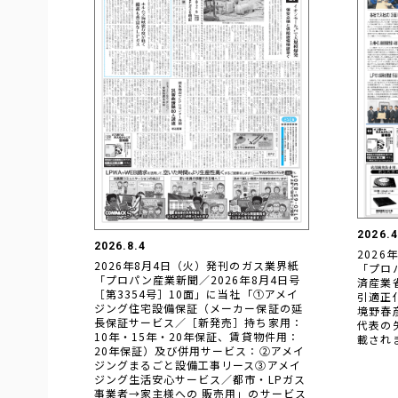
2026.4
2026.8.4
2026
2026年8月4日（火）発刊のガス業界紙
「プロ
「プロパン産業新聞／2026年8月4日号
済産業
［第3354号］10面」に当社「①アメイ
引適正
ジング住宅設備保証（メーカー保証の延
境野春
長保証サービス／［新発売］持ち家用：
代表の
10年・15年・20年保証、賃貸物件用：
載され
20年保証）及び併用サービス：②アメイ
ジングまるごと設備工事リース③アメイ
ジング生活安心サービス／都市・LPガス
事業者→家主様への 販売用」のサービス