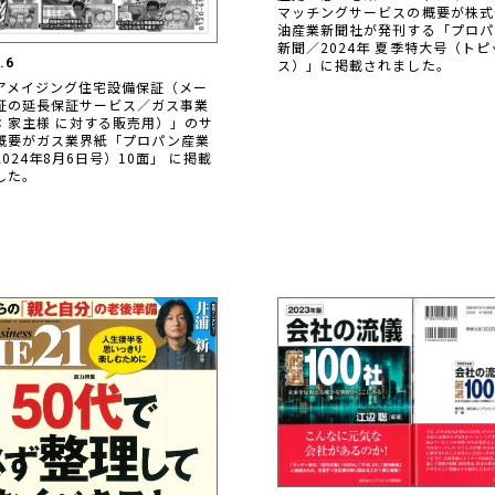
マッチングサービスの概要が株式
油産業新聞社が発刊する「プロパ
新聞／2024年 夏季特大号（トピ
ス）」に掲載されました。
.6
アメイジング住宅設備保証（メー
証の延長保証サービス／ガス事業
：家主様 に対する販売用）」のサ
概要がガス業界紙「プロパン産業
024年8月6日号）10面」 に掲載
した。