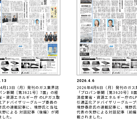
.13
2026.4.6
年4月13日（月）発刊のガス業界誌
2026年4月6日（月）発刊のガス
パン新聞［第3621号］7面」の経
「プロパン新聞［第3620号］8
省・資源エネルギー庁 のLPガス取
済産業省・資源エネルギー庁のL
化アドバイザリーグループ委員の
引適正化アドバイザリーグループ
彦氏の連載記事に、境野氏と当社
境野春彦氏の連載記事に、境野氏
矢野による 対談記事（後編）が掲
代表の矢野による対談記事（前編
ました。
載されました。