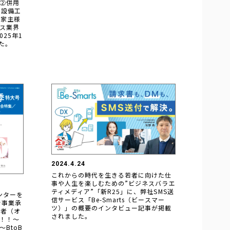
②併用
と設備工
→家主様
ス業界
25年1
た。
2024.4.24
これからの時代を生きる若者に向けた仕
事や人生を楽しむための”ビジネスバラエ
ティメディア”「新R25」に、弊社SMS送
ンターを
信サービス「Be-Smarts（ビースマー
で事業承
ツ）」の概要のインタビュー記事が掲載
業者（オ
されました。
！！～
BtoB