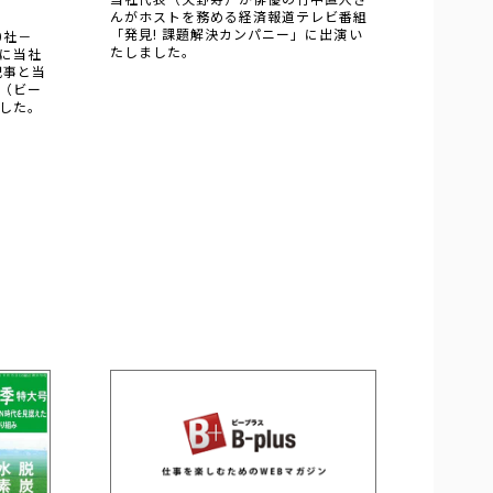
んがホストを務める経済報道テレビ番組
「発見! 課題解決カンパニー」に出演い
0社－
たしました。
に当社
記事と当
s（ビー
した。