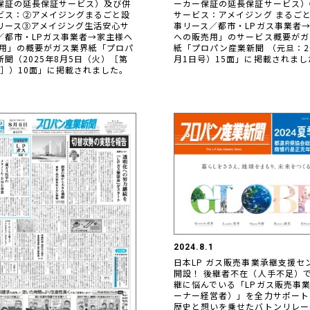
ーカー保証の延長保証サービス）
保証の延長保証サービス）及び併
サービス：アメイジング まるご
ビス：②アメイジングまるごと設
事リース／都市・LPガス事業者
リース③アメイジング生活安心サ
への販売用」のサービス概要がガ
／都市・LPガス事業者→家主様へ
紙「プロパン産業新聞 （元旦：20
売用」の概要がガス業界紙「プロパ
月1日号）15面」に掲載されまし
新聞（2025年8月5日（火）［第
6号］）10面」に掲載されました。
2024.8.1
日本LP ガス販売事業承継支援セ
開設！ 後継者不在（人手不足）
継に悩んでいる「LPガス販売事
ーナー経営者）」を全力サポート
歴史と想いを乗せたバトンリレー～