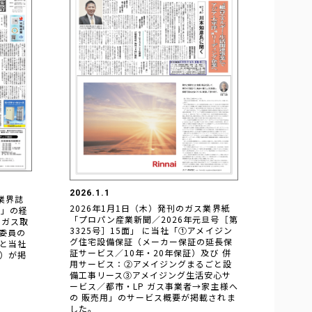
2026.1.1
業界誌
2026年1月1日（木）発刊のガス業界紙
面」の経
「プロパン産業新聞／2026年元旦号［第
Pガス取
3325号］15面」 に当社「①アメイジン
委員の
グ住宅設備保証（メーカー保証の延長保
と当社
証サービス／10年・20年保証）及び 併
）が掲
用サービス：②アメイジングまるごと設
備工事リース③アメイジング生活安心サ
ービス／都市・LP ガス事業者→家主様へ
の 販売用」のサービス概要が掲載されま
した。