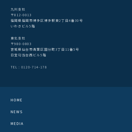
九州支社
〒812-0013
福岡県福岡市博多区博多駅東2丁目4番30号
いわきビル5階
東北支社
〒980-0803
宮城県仙台市青葉区国分町3丁目11番5号
日宝勾当台西ビル5階
TEL : 0120-714-178
HOME
NEWS
MEDIA