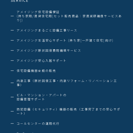
SERVICE
アメイジング住宅設備保証
(持ち家用/賃貸住宅用[セット販売商品：家賃減額補償サービスあ
り])
アメイジングまるごと設備工事リース
アメイジング生活安心サポート (持ち家[一戸建て住宅]向け)
アメイジング原状回復費用補填サービス
アメイジング安心入居サポート
住宅設備機器全般の販売
内装工事（原状回復工事・内装リフォーム・リノベーション工
事）
ビル・マンション・アパートの
設備管理サポート
防犯設備（セキュリティ）機器の販売（工事完了までの安心サポ
ート）
コールセンターの運用代行