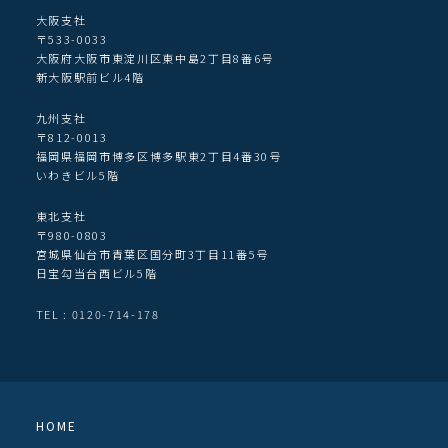
大阪支社
〒533-0033
大阪府大阪市東淀川区東中島2丁目8番6号
新大阪駅前ビル4階
九州支社
〒812-0013
福岡県福岡市博多区博多駅東2丁目4番30号
いわきビル5階
東北支社
〒980-0803
宮城県仙台市青葉区国分町3丁目11番5号
日宝勾当台西ビル5階
TEL : 0120-714-178
HOME