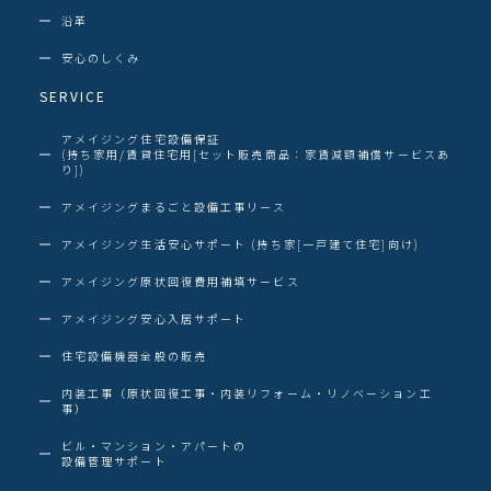
沿革
安心のしくみ
SERVICE
アメイジング住宅設備保証
(持ち家用/賃貸住宅用[セット販売商品：家賃減額補償サービスあ
り])
アメイジングまるごと設備工事リース
アメイジング生活安心サポート (持ち家[一戸建て住宅]向け)
アメイジング原状回復費用補填サービス
アメイジング安心入居サポート
住宅設備機器全般の販売
内装工事（原状回復工事・内装リフォーム・リノベーション工
事）
ビル・マンション・アパートの
設備管理サポート