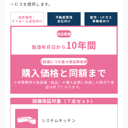
ービスを提供します。
住宅販売・
不動産管理
都市・LPガス
リフォーム会社向け
会社向け
事業者向け
保証期間
10年間
製造年月日から
1設備につき最大保証限度額
購入価格と同額まで
※修理費用が各設備（製品）の購入金額に到達した時点で保
証は終了となります。
設備保証対象（７点セット）
システムキッチン