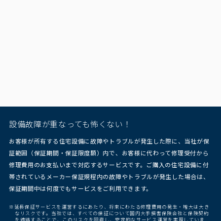
設備故障が重なっても怖くない！
お客様が所有する住宅設備に故障やトラブルが発生した際に、当社が保
証範囲（保証期間・保証限度額）内で、お客様に代わって修理受付から
修理費用のお支払いまで対応するサービスです。ご購入の住宅設備に付
帯されているメーカー保証規程内の故障やトラブルが発生した場合は、
保証期間中は何度でもサービスをご利用できます。
※延長保証サービスを運営するにあたり、将来にわたる修理費用の発生・増大は大き
なリスクです。当社では、すべての保証について国内大手損害保険会社と保険契約
を締結することで、このリスクを回避し、安定的なサービス運営を実現していま