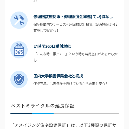
心！
修理回数無制限・
修理限度金額逓(てい)減なし
保証期間内のサービス利用回数は無制限。設備機器は何度
故障しても安心！
24時間
365日受付対応
「こんな時に限って…」という時も専用窓口があるから安
心！
国内大手損害
保険会社と提携
保証商品には再保険を掛けているから未来も安心！
ベストミライクルの延長保証
「アメイジング住宅設備保証」は、以下3種類の保証サ