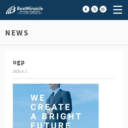
NEWS
ogp
2020.6.1