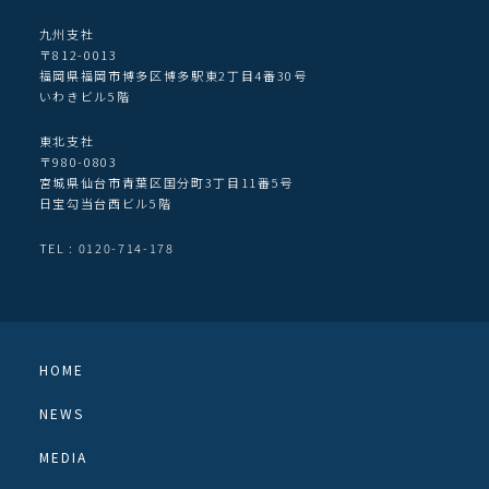
九州支社
〒812-0013
福岡県福岡市博多区博多駅東2丁目4番30号
いわきビル5階
東北支社
〒980-0803
宮城県仙台市青葉区国分町3丁目11番5号
日宝勾当台西ビル5階
TEL : 0120-714-178
HOME
NEWS
MEDIA