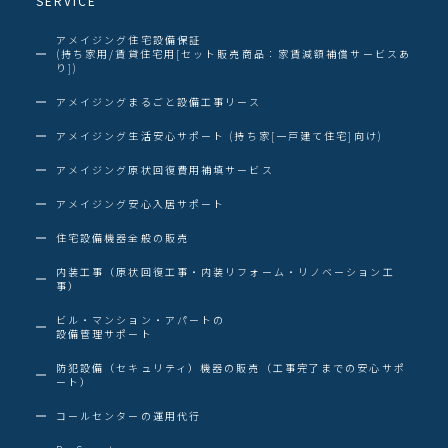
SERVICE
アメイジング住宅設備保証
(持ち家用/賃貸住宅用[セット販売商品：家賃減額補償サービスあ
り])
アメイジングまるごと設備工事リース
アメイジング生活安心サポート (持ち家[一戸建て住宅]向け)
アメイジング原状回復費用補填サービス
アメイジング安心入居サポート
住宅設備機器全般の販売
内装工事（原状回復工事・内装リフォーム・リノベーション工
事）
ビル・マンション・アパートの
設備管理サポート
防犯設備（セキュリティ）機器の販売（工事完了までの安心サポ
ート）
コールセンターの運用代行