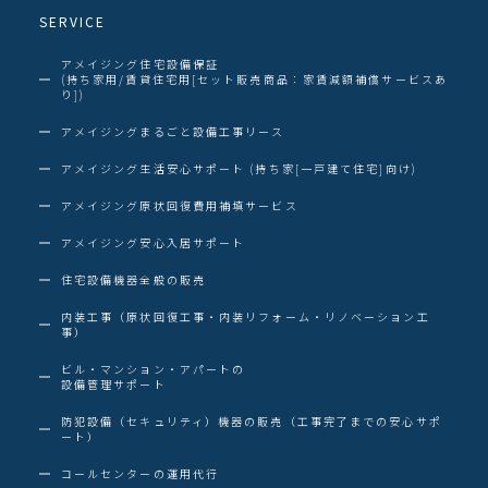
SERVICE
アメイジング住宅設備保証
(持ち家用/賃貸住宅用[セット販売商品：家賃減額補償サービスあ
り])
アメイジングまるごと設備工事リース
アメイジング生活安心サポート (持ち家[一戸建て住宅]向け)
アメイジング原状回復費用補填サービス
アメイジング安心入居サポート
住宅設備機器全般の販売
内装工事（原状回復工事・内装リフォーム・リノベーション工
事）
ビル・マンション・アパートの
設備管理サポート
防犯設備（セキュリティ）機器の販売（工事完了までの安心サポ
ート）
コールセンターの運用代行