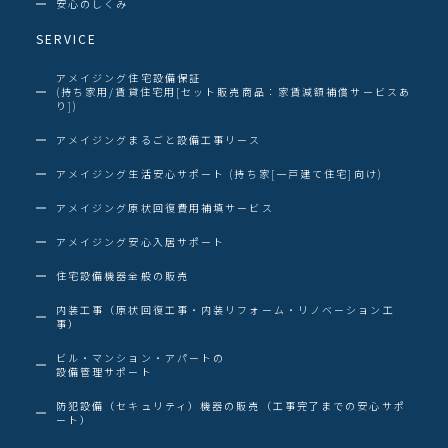
安心のしくみ
SERVICE
アメイジング住宅設備保証
(持ち家用/賃貸住宅用[セット販売商品：家賃減額補償サービスあ
り])
アメイジングまるごと設備工事リース
アメイジング生活安心サポート (持ち家[一戸建て住宅]向け)
アメイジング原状回復費用補填サービス
アメイジング安心入居サポート
住宅設備機器全般の販売
内装工事（原状回復工事・内装リフォーム・リノベーション工
事）
ビル・マンション・アパートの
設備管理サポート
防犯設備（セキュリティ）機器の販売（工事完了までの安心サポ
ート）