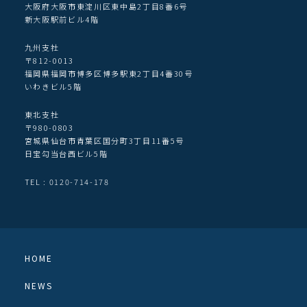
大阪府大阪市東淀川区東中島2丁目8番6号
新大阪駅前ビル4階
九州支社
〒812-0013
福岡県福岡市博多区博多駅東2丁目4番30号
いわきビル5階
東北支社
〒980-0803
宮城県仙台市青葉区国分町3丁目11番5号
日宝勾当台西ビル5階
TEL : 0120-714-178
HOME
NEWS