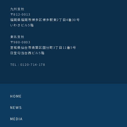
九州支社
〒812-0013
福岡県福岡市博多区博多駅東2丁目4番30号
いわきビル5階
東北支社
〒980-0803
宮城県仙台市青葉区国分町3丁目11番5号
日宝勾当台西ビル5階
TEL : 0120-714-178
HOME
NEWS
MEDIA