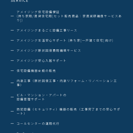
SERVICE
アメイジング住宅設備保証
(持ち家用/賃貸住宅用[セット販売商品：家賃減額補償サービスあ
り])
アメイジングまるごと設備工事リース
アメイジング生活安心サポート (持ち家[一戸建て住宅]向け)
アメイジング原状回復費用補填サービス
アメイジング安心入居サポート
住宅設備機器全般の販売
内装工事（原状回復工事・内装リフォーム・リノベーション工
事）
ビル・マンション・アパートの
設備管理サポート
防犯設備（セキュリティ）機器の販売（工事完了までの安心サポ
ート）
コールセンターの運用代行